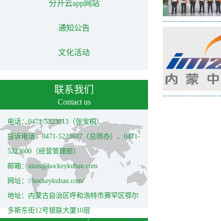
分开云app网站
通知公告
文化活动
联系我们
Contact us
电话：0471-5223613（张宝桐）
投诉电话：0471-5223607（总师办）、0471-
5223600（经营管理部）
邮箱：imzs@hockeykuban.com
网址：//hockeykuban.com/
地址：内蒙古自治区呼和浩特市赛罕区鄂尔
多斯东街12号银联大厦10层