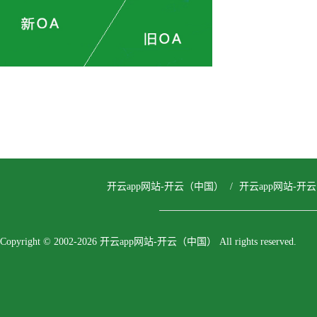
开云app网站-开云（中国）
/
开云app网站-
Copyright © 2002-2026 开云app网站-开云（中国） All rights reserved.