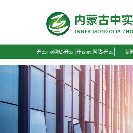
开云app网站
开云app网站-开云
开云app网站-开云
新
（中国）
（中国）