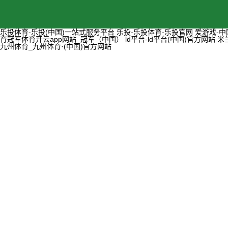
乐投体育-乐投(中国)一站式服务平台
乐投-乐投体育-乐投官网
爱游戏-
育冠军体育开云app网站_冠军（中国）
ld平台-ld平台(中国)官方网站
米兰
九州体育_九州体育·(中国)官方网站