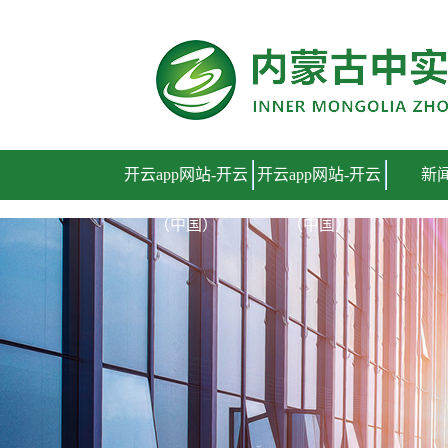
开云app网站
开云app网站-开云
开云app网站-开云
新
（中国）
（中国）