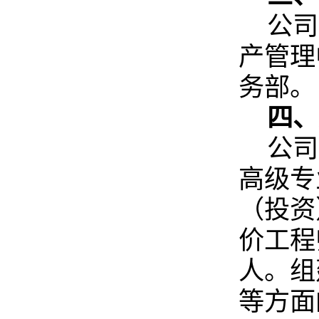
公司
产管理
务部。
四、
公司
高级专
（投资
价工程
人。组
等方面