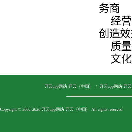
务商
经营
创造效
质量
文化
开云app网站-开云（中国）
/
开云app网站-
Copyright © 2002-2026 开云app网站-开云（中国） All rights reserved.