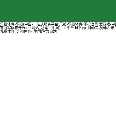
乐投体育-乐投(中国)一站式服务平台
乐投-乐投体育-乐投官网
爱游戏-
育冠军体育开云app网站_冠军（中国）
ld平台-ld平台(中国)官方网站
米兰
九州体育_九州体育·(中国)官方网站