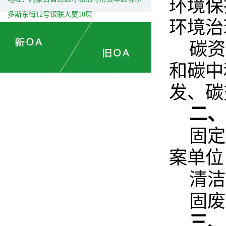
环境保
多斯东街12号银联大厦10层
环境治
碳资
和碳中
发、碳
二、
固定
案单位
清洁
固废
三、