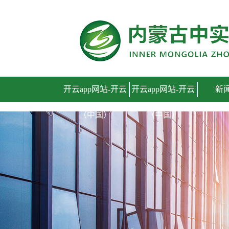
开云app网站
开云app网站-开云
开云app网站-开云
新
（中国）
（中国）