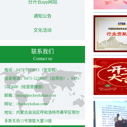
分开云app网站
通知公告
文化活动
联系我们
Contact us
电话：0471-5223613（张宝桐）
投诉电话：0471-5223607（总师办）、0471-
5223600（经营管理部）
邮箱：imzs@hockeykuban.com
网址：//hockeykuban.com/
地址：内蒙古自治区呼和浩特市赛罕区鄂尔
多斯东街12号银联大厦10层