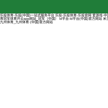
乐投体育-乐投(中国)一站式服务平台
乐投-乐投体育-乐投官网
爱游戏-
育冠军体育开云app网站_冠军（中国）
ld平台-ld平台(中国)官方网站
米兰
九州体育_九州体育·(中国)官方网站