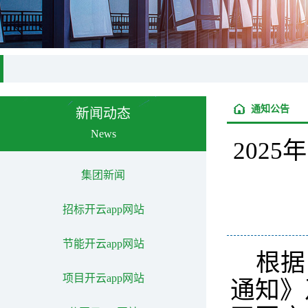
通知公告
新闻动态
News
202
集团新闻
招标开云app网站
节能开云app网站
根据
项目开云app网站
通知》