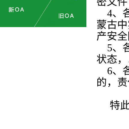
密文件
4、
蒙古中
产安全
5、
状态，
6、
的，责
特