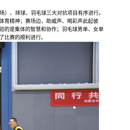
场）、排球、羽毛球三大对抗项目有序进行。
体育精神；赛场边，助威声、喝彩声此起彼
验的是集体的智慧和协作；羽毛球男单、女单
了比赛的顺利进行。