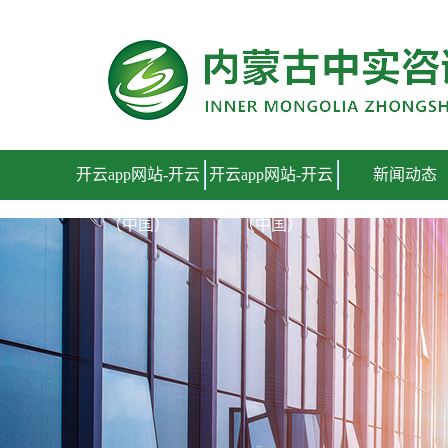
开云app网站
开云app网站-开云
开云app网站-开云
新闻动态
（中国）
（中国）