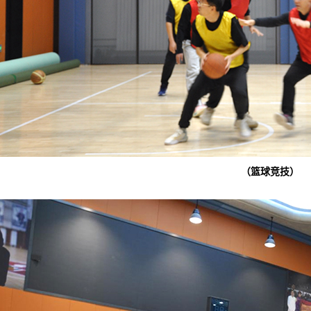
（篮球竞技）