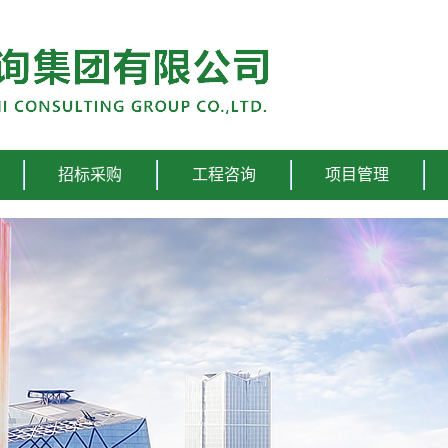
招标采购
工程咨询
项目管理