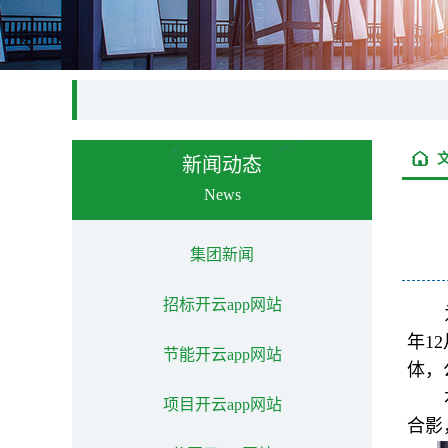
新闻动态
News
集团新闻
招标开云app网站
年1
节能开云app网站
体，
项目开云app网站
合影