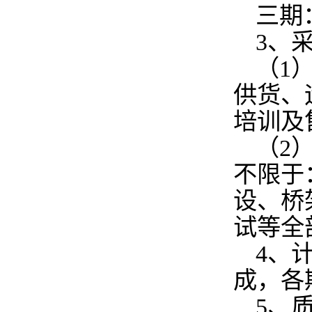
三期
3
、
（1
供货、
培训及
（2
不限于
设、桥
试等全
4
、
成，各
5
、