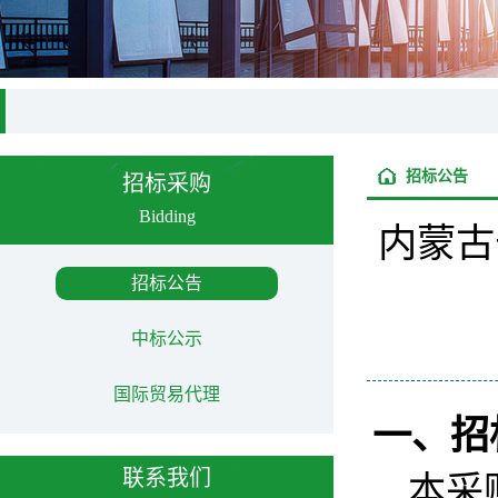
招标公告
招标采购
Bidding
内蒙古
招标公告
中标公示
国际贸易代理
一、招
联系我们
本采