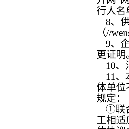
行人名
8
、供
（//we
9
、
更证明
10
、
11
、
体单位
规定：
①联
工相适