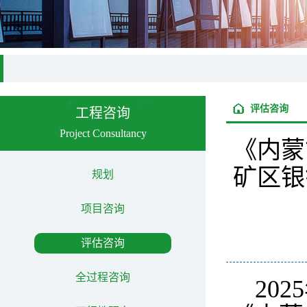
评估咨询
工程咨询
Project Consultancy
《内蒙
矿区银
规划
项目咨询
评估咨询
全过程咨询
20