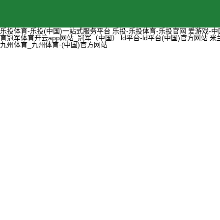
乐投体育-乐投(中国)一站式服务平台
乐投-乐投体育-乐投官网
爱游戏-
育冠军体育开云app网站_冠军（中国）
ld平台-ld平台(中国)官方网站
米兰
九州体育_九州体育·(中国)官方网站