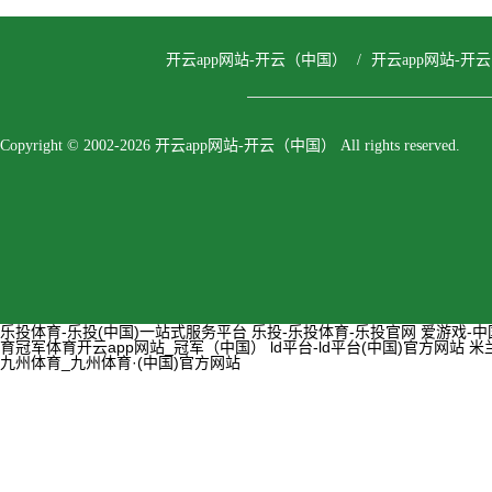
开云app网站-开云（中国）
/
开云app网站-
Copyright © 2002-2026 开云app网站-开云（中国） All rights reserved.
乐投体育-乐投(中国)一站式服务平台
乐投-乐投体育-乐投官网
爱游戏-
育冠军体育开云app网站_冠军（中国）
ld平台-ld平台(中国)官方网站
米兰
九州体育_九州体育·(中国)官方网站