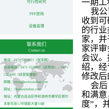
一期工
可行性研究
我公
PPP咨询
收到可
设备监理
的行业
家，并
联系我们
家评审
Contact us
会议。
电话：0471-5223613（张宝桐）
绍，经
投诉电话：0471-5223607（总师办）、0471-
修改后
5223600（经营管理部）
邮箱：imzs@hockeykuban.com
会后
网址：//hockeykuban.com/
和满意
地址：内蒙古自治区呼和浩特市赛罕区鄂尔
度”，
多斯东街12号银联大厦10层