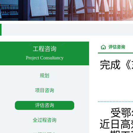
评估咨询
工程咨询
Project Consultancy
完成《
规划
项目咨询
评估咨询
受鄂
全过程咨询
近日高