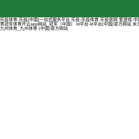
乐投体育-乐投(中国)一站式服务平台
乐投-乐投体育-乐投官网
爱游戏-
育冠军体育开云app网站_冠军（中国）
ld平台-ld平台(中国)官方网站
米兰
九州体育_九州体育·(中国)官方网站