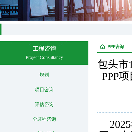
PPP咨询
工程咨询
Project Consultancy
包头市
PPP
规划
项目咨询
评估咨询
全过程咨询
20