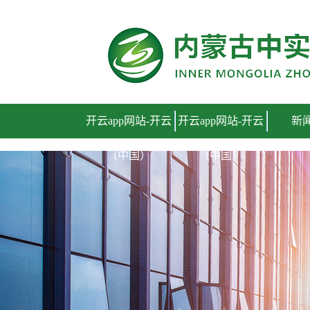
开云app网站
开云app网站-开云
开云app网站-开云
新
（中国）
（中国）