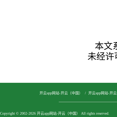
本文
未经许
开云app网站-开云（中国）
/
开云app网站-
Copyright © 2002-2026 开云app网站-开云（中国） All rights reserved.