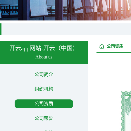
公司资质
开云app网站-开云（中国）
About us
公司简介
组织机构
公司资质
公司荣誉