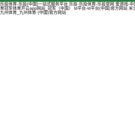
乐投体育-乐投(中国)一站式服务平台
乐投-乐投体育-乐投官网
爱游戏-
育冠军体育开云app网站_冠军（中国）
ld平台-ld平台(中国)官方网站
米兰
九州体育_九州体育·(中国)官方网站