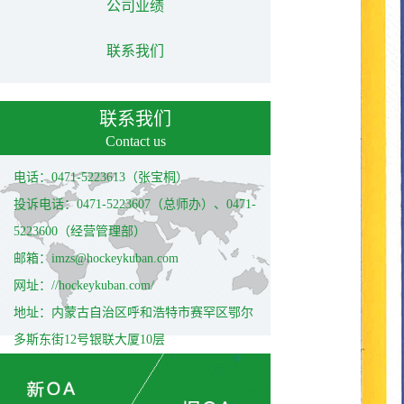
公司业绩
联系我们
联系我们
Contact us
电话：0471-5223613（张宝桐）
投诉电话：0471-5223607（总师办）、0471-
5223600（经营管理部）
邮箱：imzs@hockeykuban.com
网址：//hockeykuban.com/
地址：内蒙古自治区呼和浩特市赛罕区鄂尔
多斯东街12号银联大厦10层