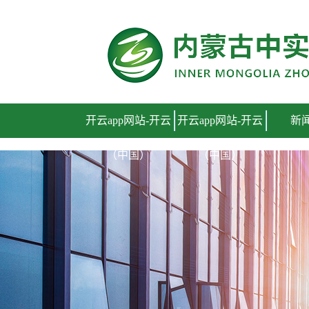
开云app网站
开云app网站-开云
开云app网站-开云
新
（中国）
（中国）