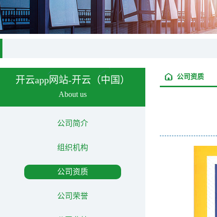
公司资质
开云app网站-开云（中国）
About us
公司简介
组织机构
公司资质
公司荣誉