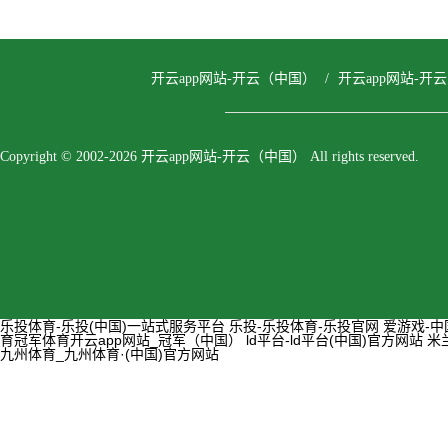
开云app网站-开云（中国）
/
开云app网站-
Copyright © 2002-2026 开云app网站-开云（中国） All rights reserved.
乐投体育-乐投(中国)一站式服务平台
乐投-乐投体育-乐投官网
爱游戏-
育冠军体育开云app网站_冠军（中国）
ld平台-ld平台(中国)官方网站
米兰
九州体育_九州体育·(中国)官方网站