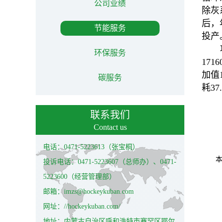
公司业绩
除灰
后，年
节能服务
投产
环保服务
171
加值
碳服务
耗3
联系我们
Contact us
电话：0471-5223613（张宝桐）
投诉电话：0471-5223607（总师办）、0471-
5223600（经营管理部）
邮箱：imzs@hockeykuban.com
网址：//hockeykuban.com/
地址：内蒙古自治区呼和浩特市赛罕区鄂尔