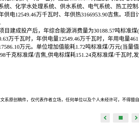
系统、化学水处理系统、供水系统、电气系统、热工控制
供电12549.46万千瓦时、年供热3166953.90吉焦。项
。
项目建成投产后，年综合能源消费量为30188.57吨标准煤(当
60.63万千瓦时，年供电量12549.46万千瓦时，年用电量46
17586.10万元。单位增加值能耗1.72吨标准煤/万元(当量
7.98千克标准煤/吉焦,供电标煤耗151.24克标准煤/千瓦时,
本文系原创稿件，仅代表作者立场，任何单位以及个人未经许可，不得擅