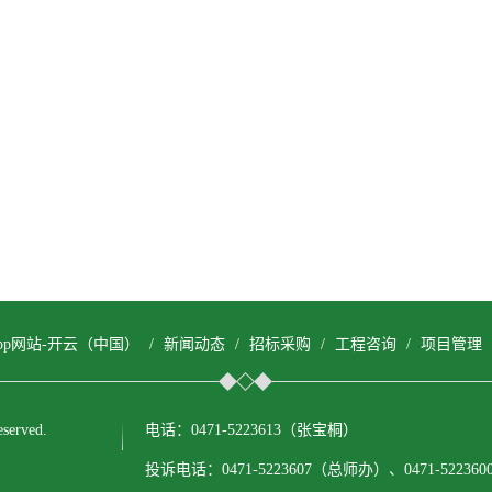
pp网站-开云（中国）
/
新闻动态
/
招标采购
/
工程咨询
/
项目管理
erved.
电话：0471-5223613（张宝桐）
投诉电话：0471-5223607（总师办）、0471-522