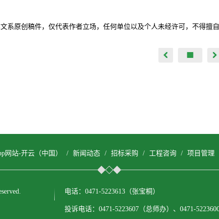
本文系原创稿件，仅代表作者立场，任何单位以及个人未经许可，不得擅
pp网站-开云（中国）
/
新闻动态
/
招标采购
/
工程咨询
/
项目管理
erved.
电话：0471-5223613（张宝桐）
投诉电话：0471-5223607（总师办）、0471-522