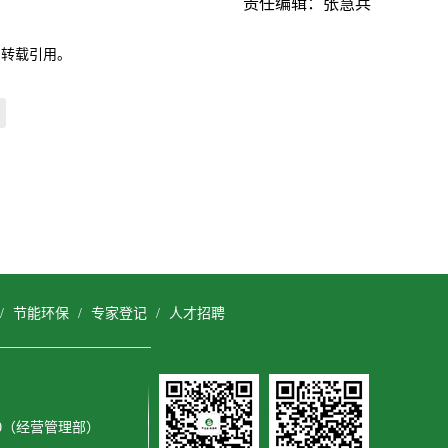
责任编辑：张慧兵
自转载引用。
/
节能环保
/
专家登记
/
人才招聘
3600（经营管理部）