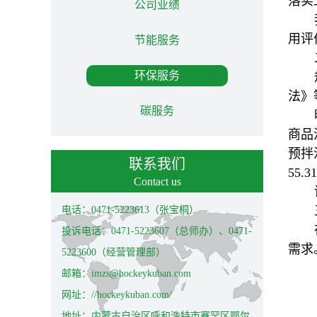
落实
公司业绩
用评
节能服务
环保服务
法》
碳服务
商品
预拌
联系我们
55.
Contact us
电话：0471-5223613（张宝桐）
投诉电话：0471-5223607（总师办）、0471-
需求
5223600（经营管理部）
邮箱：imzs@hockeykuban.com
网址：//hockeykuban.com/
地址：内蒙古自治区呼和浩特市赛罕区鄂尔