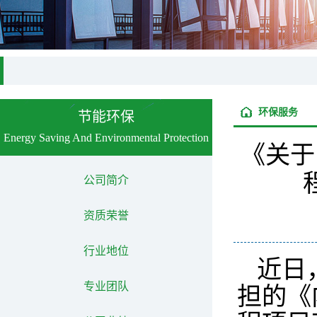
环保服务
节能环保
Energy Saving And Environmental Protection
《关于
公司简介
资质荣誉
行业地位
近日
专业团队
担的《