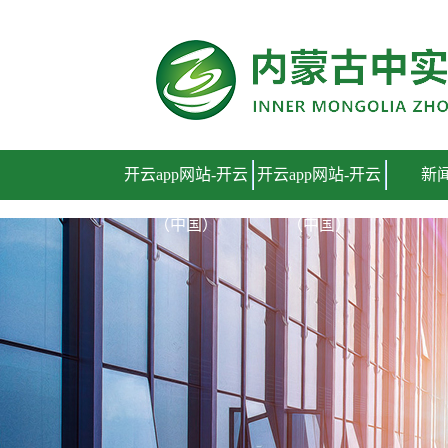
开云app网站
开云app网站-开云
开云app网站-开云
新
（中国）
（中国）