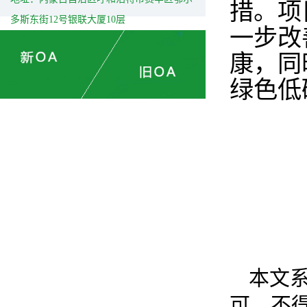
措。项
多斯东街12号银联大厦10层
一步改
康，同
绿色低
本文
可，不