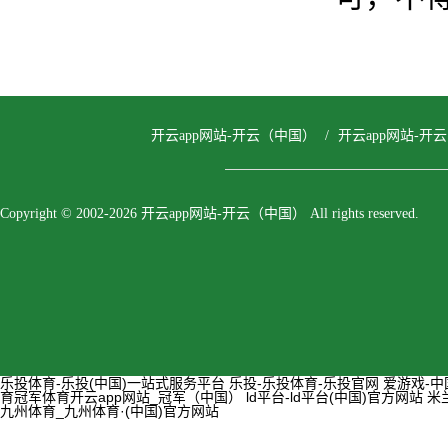
开云app网站-开云（中国）
/
开云app网站-
Copyright © 2002-2026 开云app网站-开云（中国） All rights reserved.
乐投体育-乐投(中国)一站式服务平台
乐投-乐投体育-乐投官网
爱游戏-
育冠军体育开云app网站_冠军（中国）
ld平台-ld平台(中国)官方网站
米兰
九州体育_九州体育·(中国)官方网站