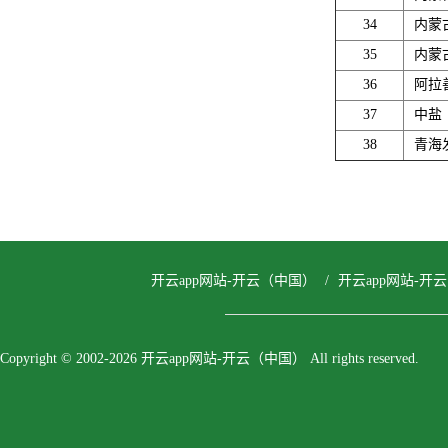
34
内蒙
35
内蒙
36
阿拉
37
中盐
38
青海
开云app网站-开云（中国）
/
开云app网站-
Copyright © 2002-2026 开云app网站-开云（中国） All rights reserved.