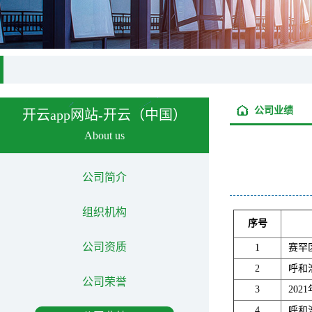
公司业绩
开云app网站-开云（中国）
About us
公司简介
组织机构
序号
公司资质
1
赛罕
2
呼和
公司荣誉
3
20
4
呼和