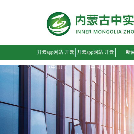
开云app网站
开云app网站-开云
开云app网站-开云
新
（中国）
（中国）