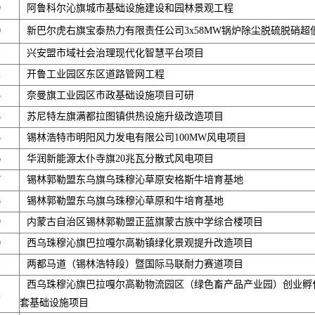
9
阿鲁科尔沁旗城市基础设施建设和园林景观工程
0
新巴尔虎右旗宝泰热力有限责任公司3x58MW锅炉除尘脱硫脱硝超
1
兴安盟市域社会治理现代化智慧平台项目
2
开鲁工业园区东区道路管网工程
3
奈曼旗工业园区市政基础设施项目可研
4
苏尼特左旗满都拉图镇供热设施升级改造项目
5
锡林浩特市明阳风力发电有限公司100MW风电项目
6
华润新能源太仆寺旗20兆瓦分散式风电项目
7
锡林郭勒盟东乌旗乌珠穆沁草原安格斯牛培育基地
8
锡林郭勒盟东乌旗乌珠穆沁草原和牛培育基地
9
内蒙古自治区锡林郭勒盟正蓝旗蒙古族中学综合楼项目
0
西乌珠穆沁旗巴拉嘎尔高勒镇绿化景观提升改造项目
1
两都马道（锡林浩特段）暨国际马联耐力赛道项目
西乌珠穆沁旗巴拉嘎尔高勒物流园区（绿色畜产品产业园）创业孵
2
套基础设施项目