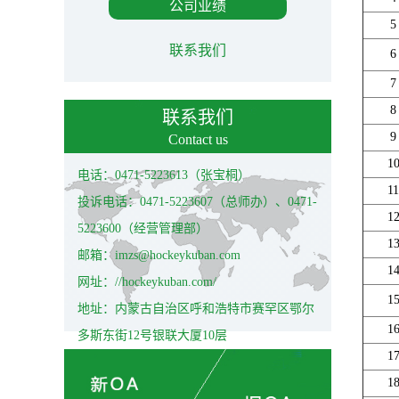
公司业绩
5
联系我们
6
7
8
联系我们
9
Contact us
1
电话：0471-5223613（张宝桐）
11
投诉电话：0471-5223607（总师办）、0471-
1
5223600（经营管理部）
1
邮箱：imzs@hockeykuban.com
1
网址：//hockeykuban.com/
1
地址：内蒙古自治区呼和浩特市赛罕区鄂尔
1
多斯东街12号银联大厦10层
1
1