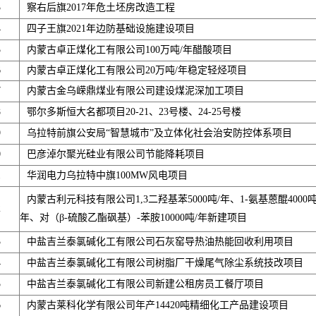
3
察右后旗2017年危土坯房改造工程
4
四子王旗2021年边防基础设施建设项目
5
内蒙古卓正煤化工有限公司100万吨/年醋酸项目
6
内蒙古卓正煤化工有限公司20万吨/年稳定轻烃项目
7
内蒙古金乌嵘鼎煤业有限公司建设煤泥深加工项目
8
鄂尔多斯恒大名都项目20-21、23号楼、24-25号楼
9
乌拉特前旗公安局“智慧城市”及立体化社会治安防控体系项目
0
巴彦淖尔聚光硅业有限公司节能降耗项目
1
华润电力乌拉特中旗100MW风电项目
内蒙古利元科技有限公司1,3二羟基苯5000吨/年、1-氨基蒽醌4000吨
2
年、对（β-硫酸乙酯砜基）-苯胺10000吨/年新建项目
3
中盐吉兰泰氯碱化工有限公司石灰窑导热油热能回收利用项目
4
中盐吉兰泰氯碱化工有限公司树脂厂干燥尾气除尘系统技改项目
5
中盐吉兰泰氯碱化工有限公司新建公租房员工餐厅项目
6
内蒙古莱科化学有限公司年产14420吨精细化工产品建设项目