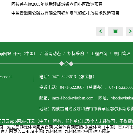
7
阿拉善右旗2005年以后建成城镇老旧小区改造项目
8
中盐青海昆仑碱业有限公司锅炉烟气超低排放技术改造项目
pp网站-开云（中国）
/
新闻动态
/
招标采购
/
工程咨询
/
项目管理
erved.
电话：0471-5223613（张宝桐）
投诉电话：0471-5223607（总师办）、0471-522
邮箱：imzs@hockeykuban.com 网址：//hockeykuban
地址：内蒙古自治区呼和浩特市赛罕区鄂尔多斯东街1
开云app网站-开云（中国） 所有，任何单位以及个人未经许可，不得
中国一站式爱游戏体育服务官网
米兰体育网页版-米兰体育（中国）官方在
th官方网页入口-hth(中国)
九州体育_九州体育·(中国)官方网站