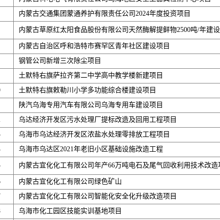
内蒙古交通集团蒙通养护有限责任公司2024年度投资项目
内蒙古草原红太阳食品股份有限公司天然酶解提鲜物2500吨/年建
内蒙古自治区呼和浩特市赛罕区青年社区建设项目
钢管公司新增三次除尘项目
土默特右旗萨拉齐第二中学高中教学楼新建项目
0
土默特右旗敕勒川小学多功能综合楼建设项目
陕汽乌海专用汽车有限公司乌海专用车建设项目
2
乌达经济开发区污水处理厂提标改造及回用工程项目
3
乌海市乌达经济开发区浓盐水处理零排放工程项目
4
乌海市乌达区2021年老旧小区基础设施改造工程
5
内蒙古宜化化工有限公司年产66万吨电石及尾气回收利用技术改造
6
内蒙古宜化化工有限公司绿色矿山
7
内蒙古宜化化工有限公司智能化安全化升级改造项目
8
乌海市化工园区技能实训基地项目