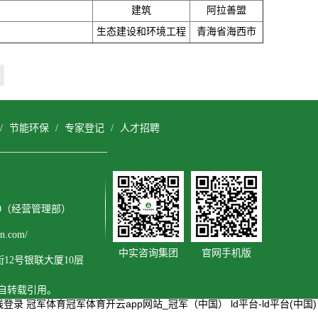
建筑
阿拉善盟
生态建设和环境工程
青海省海西市
/
节能环保
/
专家登记
/
人才招聘
3600（经营管理部）
.com/
中实咨询集团
官网手机版
2号银联大厦10层
擅自转载引用。
线登录
冠军体育冠军体育开云app网站_冠军（中国）
ld平台-ld平台(中国)