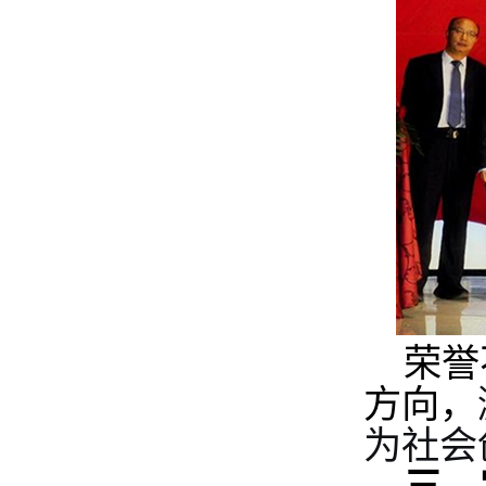
荣誉
方向，
为社会