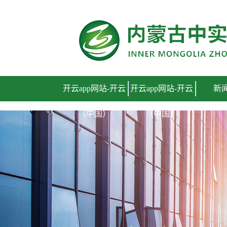
开云app网站
开云app网站-开云
开云app网站-开云
新
（中国）
（中国）