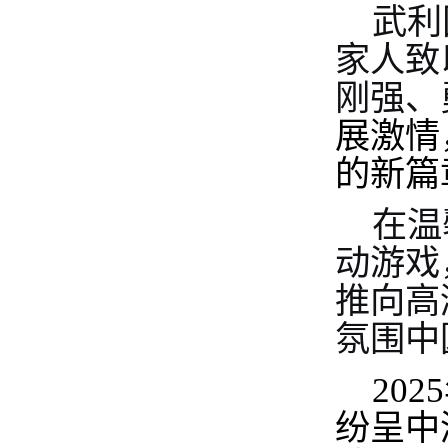
武利
家人致
刚强、
展激情
的新篇
在温
动游戏
推向高
氛围中
2025
纷呈中